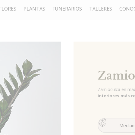
FLORES
PLANTAS
FUNERARIOS
TALLERES
CONOC
Zamio
Zamioculca en mac
interiores más r
Median