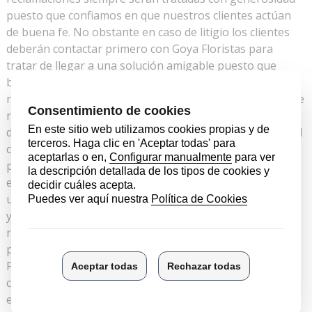
puesto que confiamos en que nuestros clientes actúan
de buena fe. No obstante en caso de litigio los clientes
deberán contactar primero con Goya Floristas para
tratar de llegar a una solución amigable puesto que
buscamos la total satisfacción de nuestros clientes. La
reclamación si el producto ha llegado defectuoso se debe
realizar dentro de las 24 horas siguientes a la recepción
del pedido, ya que se trata de un producto perecedero. El
comprador tiene derecho a la sustitución gratuita del
producto o a la devolución de su importe, sin que pueda
exigir otro tipo de indemnización o beneficio, en caso de
un defecto visible del pedido, y después de ser verificado
y aceptado por Goya Floristas. Esta verificación se
realizará por parte de goya floristas que comprobará de
primera mano el estado del arreglo. Para ello, Goya
Floristas recogerá el pedido en el lugar en el que el
cliente haya colocado el arreglo, ya que éste puede estar
expuesto a una serie de variables que hagan que la